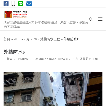
Skip to content
Search
大台北基隆壁癌達人30多年老經驗(屋頂、外牆、壁癌、浴室及
Me
地下室防水)
首頁
»
2019
»
2 月
»
28
»
外牆防水工程
»
外牆防水F
外牆防水F
已發表
2019/02/28
-
at dimensions
1024 × 768
在
外牆防水工程
Images navigation