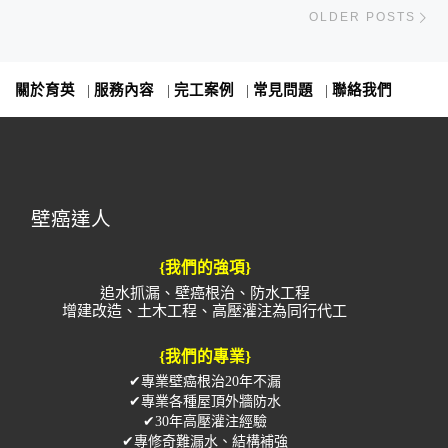
Ol
OLDER POSTS
關於育英
|
服務內容
|
完工案例
|
常見問題
|
聯絡我們
壁癌達人
{我們的強項}
追水抓漏、壁癌根治、防水工程
增建改造、土木工程、高壓灌注為同行代工
{我們的專業}
✔專業壁癌根治20年不漏
✔專業各種屋頂外牆防水
✔30年高壓灌注經驗
✔專修奇難漏水、結構補強