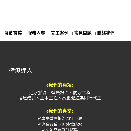
關於育英
|
服務內容
|
完工案例
|
常見問題
|
聯絡我們
壁癌達人
{我們的強項}
追水抓漏、壁癌根治、防水工程
增建改造、土木工程、高壓灌注為同行代工
{我們的專業}
✔專業壁癌根治20年不漏
✔專業各種屋頂外牆防水
✔30年高壓灌注經驗