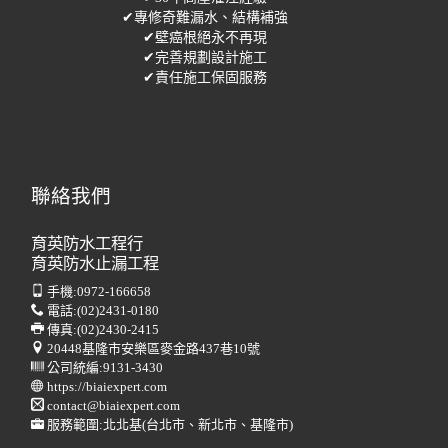
✔專修奇難漏水、結構補強
✔壁癌根絕永不再現
✔完善規劃設計施工
✔責任施工保固服務
聯絡我們
育英防水工程行
育英防水止漏工程
手機:
0972-166658
電話:
(02)2431-0180
傳真:
(02)2430-2415
20448基隆市安樂區麥金路437巷10號
公司統編:9131-3430
https://biaiexpert.com
contact@biaiexpert.com
服務範圍:北北基(台北市、新北市、基隆市)