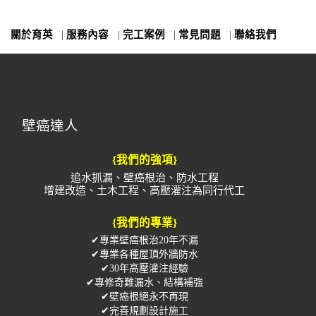
關於育英
|
服務內容
|
完工案例
|
常見問題
|
聯絡我們
壁癌達人
{我們的強項}
追水抓漏、壁癌根治、防水工程
增建改造、土木工程、高壓灌注為同行代工
{我們的專業}
✔專業壁癌根治20年不漏
✔專業各種屋頂外牆防水
✔30年高壓灌注經驗
✔專修奇難漏水、結構補強
✔壁癌根絕永不再現
✔完善規劃設計施工