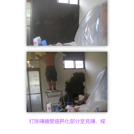
打除磚牆壁癌鈣化部分至見磚、樑