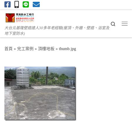
Skip to content
Search
大台北基隆壁癌達人30多年老經驗(屋頂、外牆、壁癌、浴室及
Me
地下室防水)
首頁
»
完工案例
»
頂樓地板
»
thumb.jpg