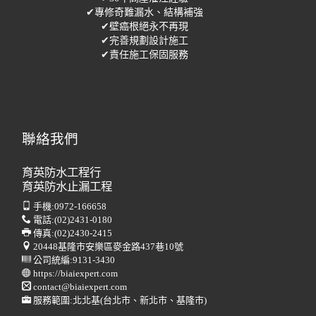
✔專修奇難漏水、結構補強
✔壁癌根絕永不再現
✔完善規劃設計施工
✔責任施工保固服務
聯絡我們
育英防水工程行
育英防水止漏工程
手機:
0972-166658
電話:
(02)2431-0180
傳真:
(02)2430-2415
20448基隆市安樂區麥金路437巷10號
公司統編:9131-3430
https://biaiexpert.com
contact@biaiexpert.com
服務範圍:北北基(台北市、新北市、基隆市)